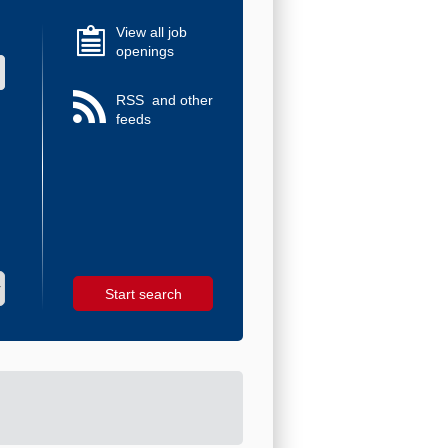
View all job
openings
alues
RSS
and other
feeds