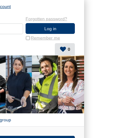
ccount
Forgotten password?
Remember me
0
group