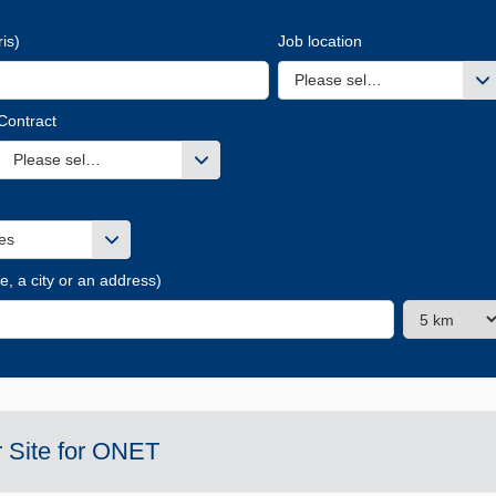
is)
Job location
Please select one or more v
Contract
es
Please select one or more values
es
e, a city or an address)
 Site for
ONET