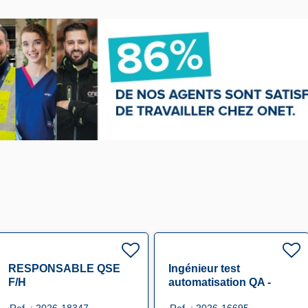
RESPONSABLE QSE
Ingénieur test
F/H
automatisation QA -
Alternance F/H