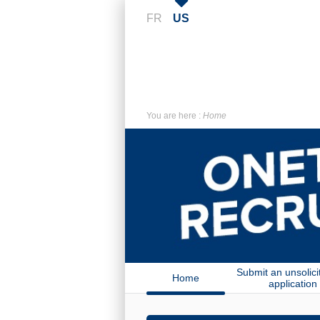
FR
US
You are here :
Home
Submit an unsolici
Home
application