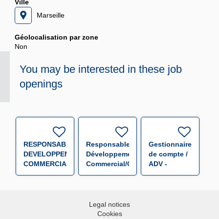
Ville
Marseille
Géolocalisation par zone
Non
You may be interested in these job
openings
RESPONSABLE
Responsable
Gestionnaire
DEVELOPPEMENT
Développement
de compte /
COMMERCIAL
Commercial/Chasseur
ADV -
F/H
F/H
alternance
F/H
Legal notices
Cookies