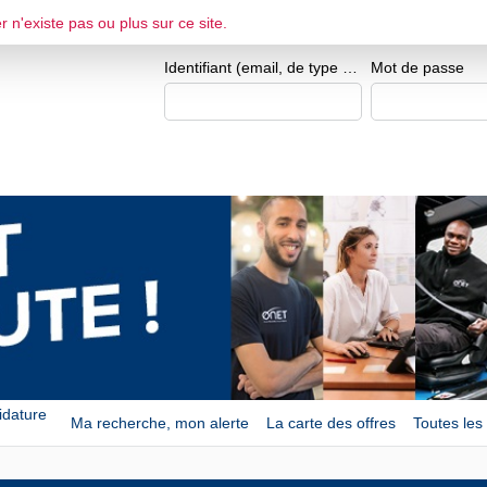
Je me crée un espace 
r n'existe pas ou plus sur ce site.
ESPACE CANDIDAT
Identifiant (email, de type exemple@exemple.fr)
Mot de passe
idature
Ma recherche, mon alerte
La carte des offres
Toutes les 