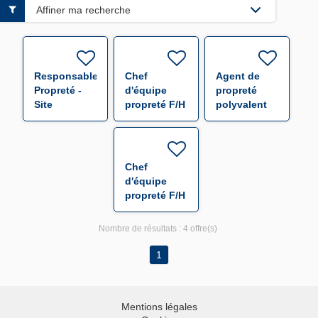
Affiner ma recherche
Responsable
Chef
Agent de
Propreté -
d'équipe
propreté
Site
propreté F/H
polyvalent
hospitalier
F/H
F/H
Chef
d'équipe
propreté F/H
Nombre de résultats :
4 offre(s)
1
Mentions légales