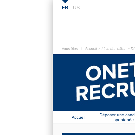
FR
US
Vous êtes ici :
Accueil
Liste des offres
Dé
Déposer une cand
Accueil
spontanée