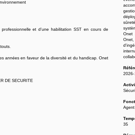
l'environnement
accom
gestio
déplo
sûreté
systè
e professionnelle et d’une habilitation SST en cours de
Onet 
Onet
d'in
touts.
inter
colla
 années en faveur de la diversité et du handicap. Onet
Référ
2026
ER DE SECURITE
Activi
Sécur
Fonct
Agent
Temps
35