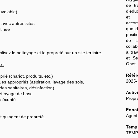
de tr
d'édu
uvelable)
et 
acco
 avec autres sites
quoti
tinée
posit
de l
colla
à tra
isez le nettoyage et la propreté sur un site tertiaire.
et Se
Onet
e :
Référ
rié (chariot, produits, etc.)
2025
ues appropriés (aspiration, lavage des sols,
es sanitaires, désinfection)
Activi
 nettoyage de base
Propre
 sécurité
Fonct
Agent
t qu'agent de propreté.
Temps
TEMP