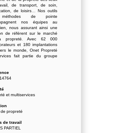
avail, de transport, de soin,
cation, de loisirs… Nos outils
méthodes de pointe
mpagnent nos équipes au
dien, nous assurant ainsi une
ion de référent sur le marché
a propreté. Avec 62 000
borateurs et 180 implantations
vers le monde, Onet Propreté
rvices fait partie du groupe
.
ence
-14764
té
té et multiservices
ion
 de propreté
 de travail
S PARTIEL