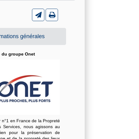
rmations générales
é du groupe Onet
r n°1 en France de la Propreté
s Services, nous agissons au
dien pour la préservation de
ène et de la propreté des lieux