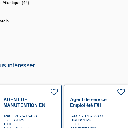
e Atlantique (44)
arais
us intéresser
AGENT DE
Agent de service -
MANUTENTION EN
Emploi été F/H
SECTEUR NUCLEAIRE
Réf. : 2025-15453
Réf. : 2026-18337
F/H
12/11/2025
06/08/2026
CDI
CDD