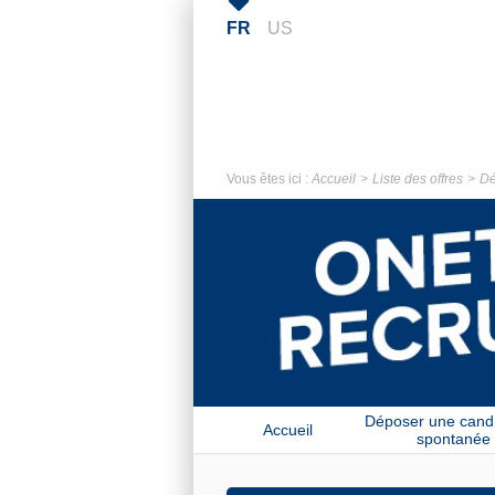
FR
US
Vous êtes ici :
Accueil
Liste des offres
Dé
Déposer une cand
Accueil
spontanée