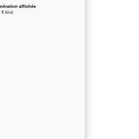
ération affichée
2 € brut