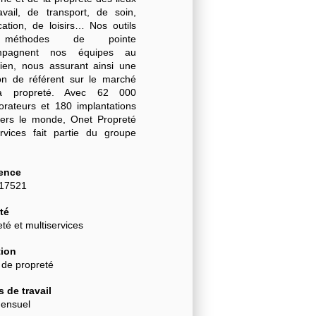
avail, de transport, de soin,
cation, de loisirs… Nos outils
méthodes de pointe
mpagnent nos équipes au
dien, nous assurant ainsi une
ion de référent sur le marché
a propreté. Avec 62 000
borateurs et 180 implantations
vers le monde, Onet Propreté
rvices fait partie du groupe
.
ence
-17521
té
té et multiservices
ion
 de propreté
 de travail
ensuel