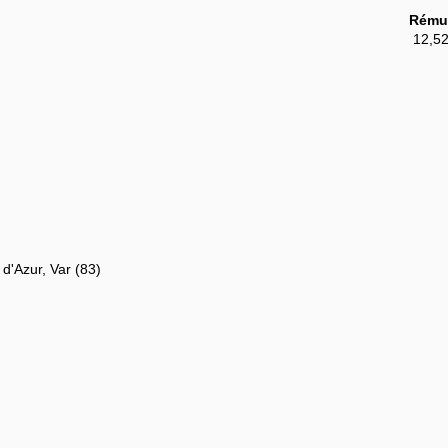
Rémun
‎ 12,5
d'Azur, Var (83)