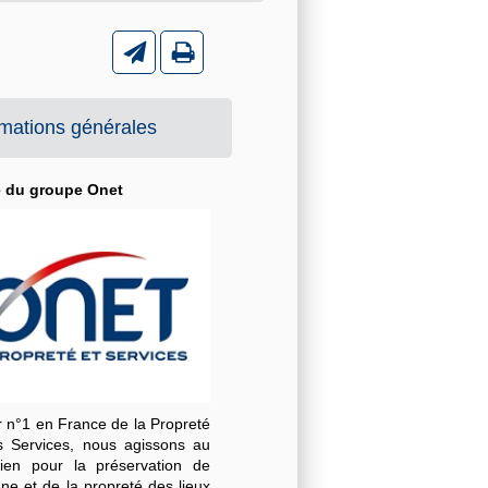
rmations générales
é du groupe Onet
r n°1 en France de la Propreté
s Services, nous agissons au
dien pour la préservation de
ène et de la propreté des lieux