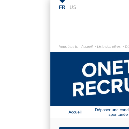
FR
US
Vous êtes ici :
Accueil
Liste des offres
Dé
Déposer une cand
Accueil
spontanée