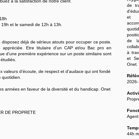
buez à la satisfaction de notre client.
de tr
d'édu
et 
 18h
acco
à 19h et le samedi de 12h à 13h.
quoti
posit
de l
us disposez déjà de sérieux atouts pour occuper ce poste.
colla
s appréciée. Etre titulaire d’un CAP et/ou Bac pro en
à tra
que d’une première expérience sur un poste similaire sont
et Se
 étudiés.
Onet
x valeurs d’écoute, de respect et d’audace qui ont fondé
Référ
 quotidien.
2026
 années en faveur de la diversité et du handicap. Onet
Activi
Propre
Fonct
ER DE PROPRETE
Agent
Temps
44h m