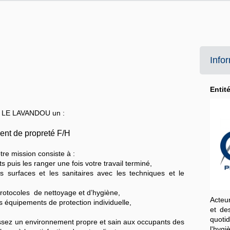
Info
Entit
à
LE LAVANDOU
un :
ent de propreté F/H
re mission consiste à :
s puis les ranger une fois votre travail terminé,
es surfaces et les sanitaires avec les techniques et le
 protocoles de nettoyage et d’hygiène,
Acteu
s équipements de protection individuelle,
et de
quoti
tissez un environnement propre et sain aux occupants des
l'hygi