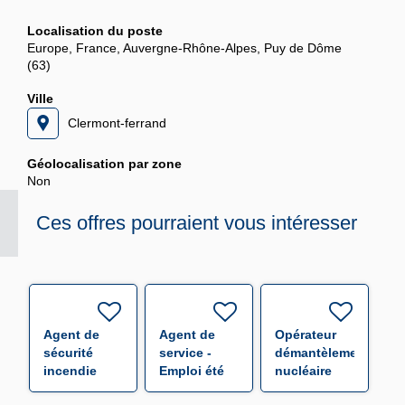
Localisation du poste
Europe, France, Auvergne-Rhône-Alpes, Puy de Dôme
(63)
Ville
Clermont-ferrand
Géolocalisation par zone
Non
Ces offres pourraient vous intéresser
Agent de
Agent de
Opérateur
sécurité
service -
démantèlement
incendie
Emploi été
nucléaire
SSIAP1 F/H
F/H
expérimenté