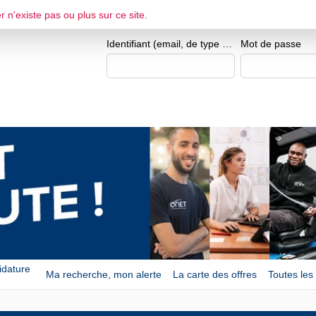
Je me crée un espace 
r n'existe pas ou plus sur ce site.
ESPACE CANDIDAT
Identifiant (email, de type exemple@exemple.fr)
Mot de passe
idature
Ma recherche, mon alerte
La carte des offres
Toutes les 