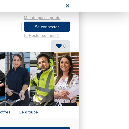
candidat
Mot de passe perdu
Rester connecté
0
offres
Le groupe