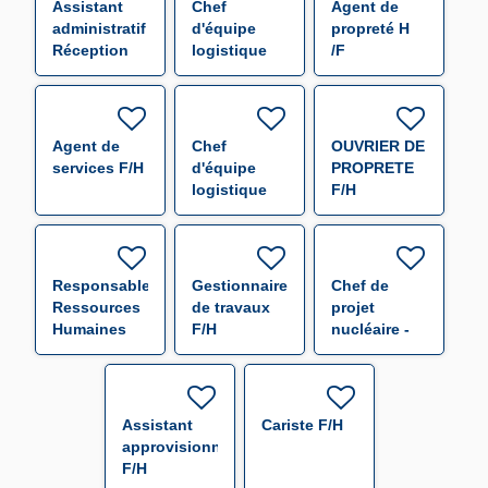
Assistant
Chef
Agent de
administratif
d'équipe
propreté H
Réception
logistique
/F
Expédition
F/H
F/H
Agent de
Chef
OUVRIER DE
services F/H
d'équipe
PROPRETE
logistique
F/H
F/H
Responsable
Gestionnaire
Chef de
Ressources
de travaux
projet
Humaines
F/H
nucléaire -
F/H
f/h F/H
Assistant
Cariste F/H
approvisionneur
F/H