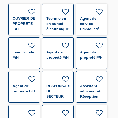
OUVRIER DE
Technicien
Agent de
PROPRETE
en sureté
service -
F/H
électronique
Emploi été
F/H
F/H
Inventoriste
Agent de
Agent de
F/H
propreté F/H
propreté F/H
Agent de
RESPONSABLE
Assistant
propreté F/H
DE
administratif
SECTEUR
Réception
(000655) F/H
Expédition
F/H