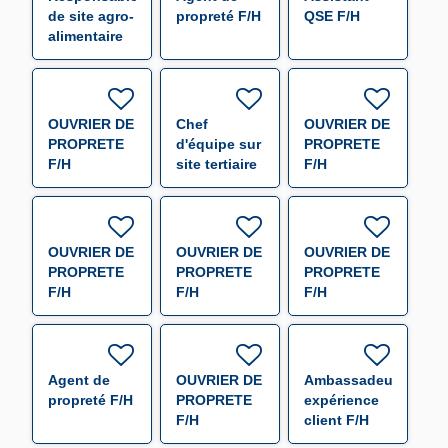
de site agro-
propreté F/H
QSE F/H
alimentaire
F/H
OUVRIER DE
Chef
OUVRIER DE
PROPRETE
d'équipe sur
PROPRETE
F/H
site tertiaire
F/H
F/H
OUVRIER DE
OUVRIER DE
OUVRIER DE
PROPRETE
PROPRETE
PROPRETE
F/H
F/H
F/H
Agent de
OUVRIER DE
Ambassadeur
propreté F/H
PROPRETE
expérience
F/H
client F/H