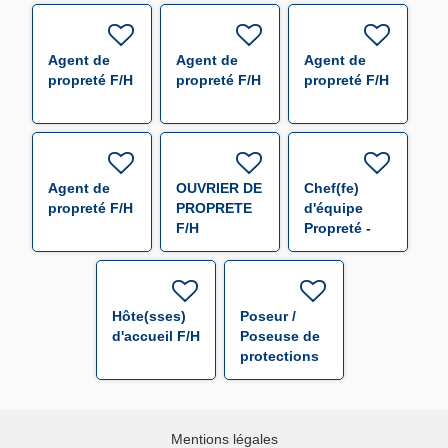
Agent de
Agent de
Agent de
propreté F/H
propreté F/H
propreté F/H
Agent de
OUVRIER DE
Chef(fe)
propreté F/H
PROPRETE
d'équipe
F/H
Propreté -
CHR Bel Air
Thionville
F/H
Hôte(sses)
Poseur /
d'accueil F/H
Poseuse de
protections
temporaires
– Industrie
navale F/H
Mentions légales