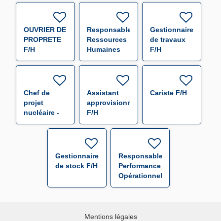
OUVRIER DE
Responsable
Gestionnaire
PROPRETE
Ressources
de travaux
F/H
Humaines
F/H
F/H
Chef de
Assistant
Cariste F/H
projet
approvisionneur
nucléaire -
F/H
f/h F/H
Gestionnaire
Responsable
de stock F/H
Performance
Opérationnelle
F/H
Mentions légales