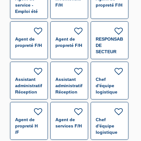
service -
F/H
propreté F/H
Emploi été
F/H
Agent de
Agent de
RESPONSABLE
propreté F/H
propreté F/H
DE
SECTEUR
(000655) F/H
Assistant
Assistant
Chef
administratif
administratif
d'équipe
Réception
Réception
logistique
Expédition
Expédition
F/H
F/H
F/H
Agent de
Agent de
Chef
propreté H
services F/H
d'équipe
/F
logistique
F/H