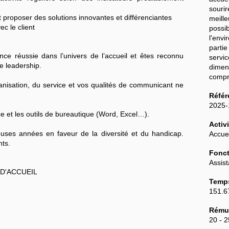
sourir
 et proposer des solutions innovantes et différenciantes
meill
ec le client
pos
l'env
parti
nce réussie dans l’univers de l’accueil et êtes reconnu
serv
e leadership.
dime
compr
rganisation, du service et vos qualités de communicant ne
Référ
2025
ce et les outils de bureautique (Word, Excel…).
Activi
ses années en faveur de la diversité et du handicap.
Accuei
nts.
Fonct
Assist
 D'ACCUEIL
Temps
151.6
Rémun
20 - 