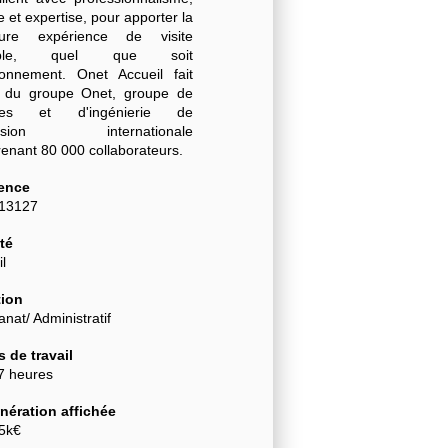
e et expertise, pour apporter la
eure expérience de visite
sible, quel que soit
ironnement. Onet Accueil fait
e du groupe Onet, groupe de
ices et d'ingénierie de
nsion internationale
enant 80 000 collaborateurs.
ence
-13127
té
l
ion
anat/ Administratif
 de travail
7 heures
ération affichée
25k€