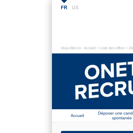
FR
US
Vous êtes ici :
Accueil
Liste des offres
Dé
Déposer une cand
Accueil
spontanée