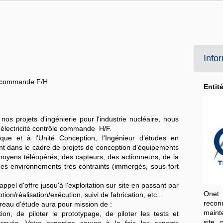
Info
le commande F/H
Entit
os projets d'ingénierie pour l'industrie nucléaire, nous
 électricité contrôle commande H/F.
ue et à l’Unité Conception, l'Ingénieur d’études en
ent dans le cadre de projets de conception d'équipements
oyens téléopérés, des capteurs, des actionneurs, de la
es environnements très contraints (immergés, sous fort
appel d'offre jusqu'à l'exploitation sur site en passant par
Onet 
n/réalisation/exécution, suivi de fabrication, etc...
recon
ureau d'étude aura pour mission de :
maint
ion, de piloter le prototypage, de piloter les tests et
site 