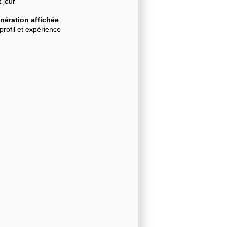
t jour
ération affichée
profil et expérience