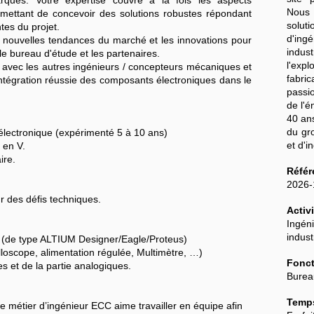
arqués. Votre expertise couvre à la fois les aspects
Nous 
mettant de concevoir des solutions robustes répondant
soluti
tes du projet.
d'ingé
s nouvelles tendances du marché et les innovations pour
indu
le bureau d'étude et les partenaires.
l'expl
on avec les autres ingénieurs / concepteurs mécaniques et
fabri
intégration réussie des composants électroniques dans le
passio
de l'é
40 ans
du gr
électronique (expérimenté 5 à 10 ans)
et d'i
 en V.
ire.
Référ
2026
r des défis techniques.
Activi
Ingéni
indus
ue (de type ALTIUM Designer/Eagle/Proteus)
illoscope, alimentation régulée, Multimètre, …)
Fonct
 et de la partie analogiques.
Burea
Temps
e métier d’ingénieur ECC aime travailler en équipe afin