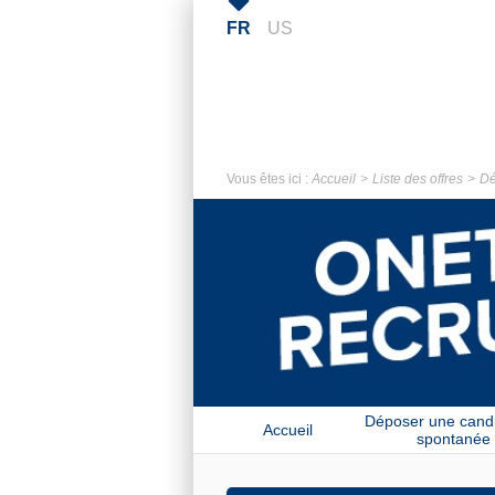
FR
US
Vous êtes ici :
Accueil
Liste des offres
Dé
Déposer une cand
Accueil
spontanée