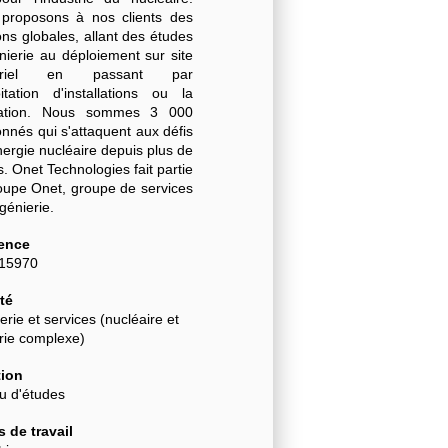
proposons à nos clients des
ons globales, allant des études
nierie au déploiement sur site
striel en passant par
oitation d'installations ou la
cation. Nous sommes 3 000
nnés qui s'attaquent aux défis
nergie nucléaire depuis plus de
. Onet Technologies fait partie
oupe Onet, groupe de services
ngénierie.
ence
-15970
té
erie et services (nucléaire et
trie complexe)
ion
u d'études
 de travail