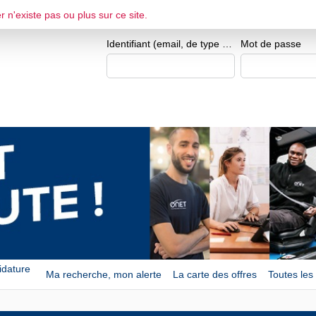
Je me crée un espace 
r n'existe pas ou plus sur ce site.
ESPACE CANDIDAT
Identifiant (email, de type exemple@exemple.fr)
Mot de passe
idature
Ma recherche, mon alerte
La carte des offres
Toutes les 