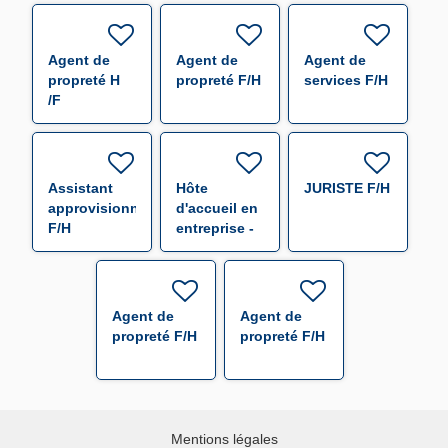
Agent de
Agent de
Agent de
propreté H
propreté F/H
services F/H
/F
Assistant
Hôte
JURISTE F/H
approvisionneur
d'accueil en
F/H
entreprise -
remplacement
F/H F/H
Agent de
Agent de
propreté F/H
propreté F/H
Mentions légales