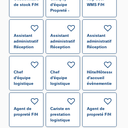
de stock F/H
d'équipe
WMS F/H
Propreté -
CHR Bel Air
Thionville
F/H
Assistant
Assistant
Assistant
administratif
administratif
administratif
Réception
Réception
Réception
Expédition
Expédition
Expédition
F/H
F/H
F/H
Chef
Chef
Hôte/Hôtesse
d'équipe
d'équipe
d'accueil
logistique
logistique
évènementiel
F/H
F/H
F/H
Agent de
Cariste en
Agent de
propreté F/H
prestation
propreté F/H
logistique
F/H