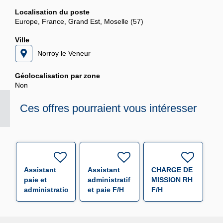
Localisation du poste
Europe, France, Grand Est, Moselle (57)
Ville
Norroy le Veneur
Géolocalisation par zone
Non
Ces offres pourraient vous intéresser
Assistant
Assistant
CHARGE DE
paie et
administratif
MISSION RH
administration
et paie F/H
F/H
du
personnel
F/H