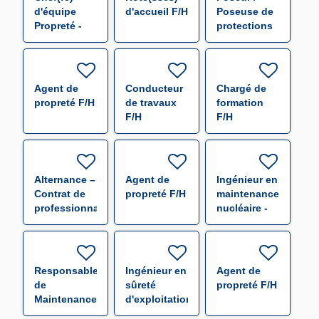
d'équipe
d'accueil F/H
Poseuse de
Propreté -
protections
CHR Bel Air
temporaires
Thionville
– Industrie
F/H
navale F/H
Agent de
Conducteur
Chargé de
propreté F/H
de travaux
formation
F/H
F/H
Alternance –
Agent de
Ingénieur en
Contrat de
propreté F/H
maintenance
professionnalisation
nucléaire -
QHSE F/H
F/H
Responsable
Ingénieur en
Agent de
de
sûreté
propreté F/H
Maintenance
d'exploitation
Nucléaire
(f/h)