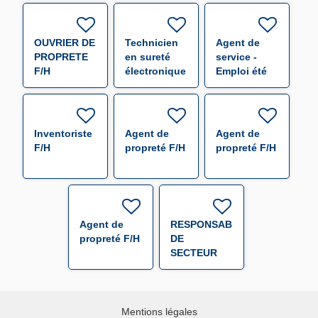
F/H
OUVRIER DE
Technicien
Agent de
PROPRETE
en sureté
service -
F/H
électronique
Emploi été
F/H
F/H
Inventoriste
Agent de
Agent de
F/H
propreté F/H
propreté F/H
Agent de
RESPONSABLE
propreté F/H
DE
SECTEUR
(000655) F/H
Mentions légales