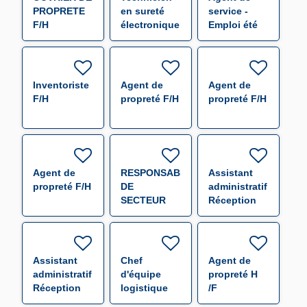
PROPRETE
en sureté
service -
F/H
électronique
Emploi été
F/H
F/H
Inventoriste
Agent de
Agent de
F/H
propreté F/H
propreté F/H
Agent de
RESPONSABLE
Assistant
propreté F/H
DE
administratif
SECTEUR
Réception
(000655) F/H
Expédition
F/H
Assistant
Chef
Agent de
administratif
d'équipe
propreté H
Réception
logistique
/F
Expédition
F/H