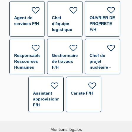
F/H
Agent de
Chef
OUVRIER DE
services F/H
d'équipe
PROPRETE
logistique
F/H
F/H
Responsable
Gestionnaire
Chef de
Ressources
de travaux
projet
Humaines
F/H
nucléaire -
F/H
f/h F/H
Assistant
Cariste F/H
approvisionneur
F/H
Mentions légales