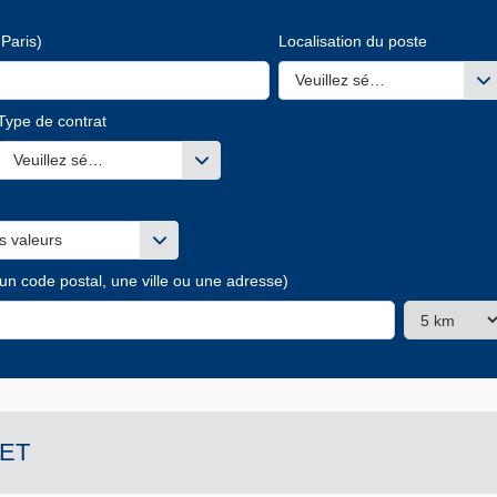
Paris)
Localisation du poste
Veuillez sélectionner une ou
Type de contrat
s valeurs
Veuillez sélectionner une ou des valeurs
s valeurs
 un code postal, une ville ou une adresse)
ET