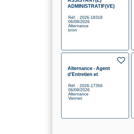
ASSISTANT(E)
ADMINISTRATIF(VE)
PAIE EN ALTERANCE
Réf. : 2026-18318
F/H
06/08/2026
Alternance
bron
Alternance - Agent
d'Entretien et
Rénovation en Propreté
Réf. : 2026-17356
F/H
06/08/2026
Alternance
Vannes