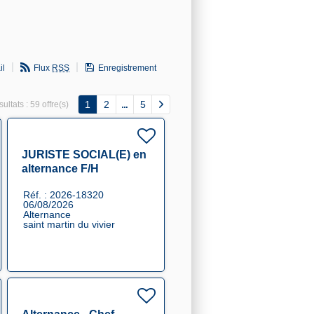
il
Flux
RSS
Enregistrement
1
2
5
ultats :
59 offre(s)
JURISTE SOCIAL(E) en
alternance F/H
Réf. : 2026-18320
06/08/2026
Alternance
saint martin du vivier