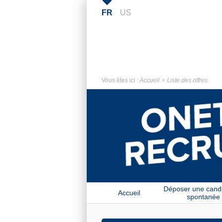
FR
US
Vous êtes ici :
Accueil
Liste des offres
Déposer une cand
Accueil
spontanée