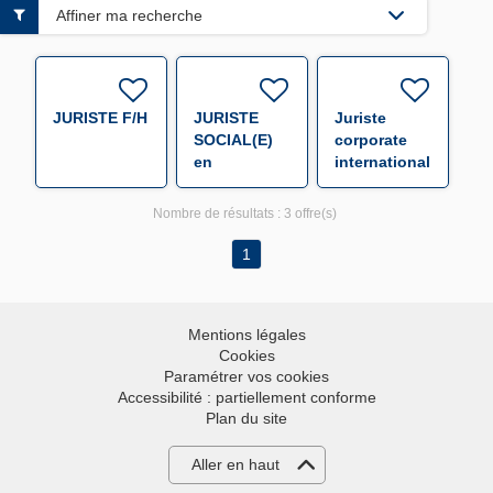
Affiner ma recherche
JURISTE F/H
JURISTE
Juriste
SOCIAL(E)
corporate
en
international
alternance
F/H
F/H
Nombre de résultats :
3 offre(s)
1
Mentions légales
Cookies
Paramétrer vos cookies
Accessibilité : partiellement conforme
Plan du site
Aller en haut