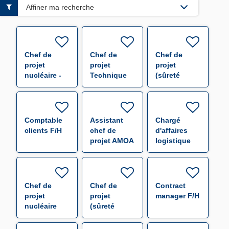
Affiner ma recherche
Chef de
Chef de
Chef de
projet
projet
projet
nucléaire -
Technique
(sûreté
f/h F/H
F/H
électronique)
F/H
Comptable
Assistant
Chargé
clients F/H
chef de
d'affaires
projet AMOA
logistique
(alternance)
F/H
F/H
Chef de
Chef de
Contract
projet
projet
manager F/H
nucléaire
(sûreté
F/H
électronique)
F/H