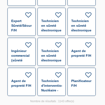
Expert
Technicien
Technicien
Sûreté/Sécurité
en sûreté
en sûreté
F/H
électronique
électronique
F/H
F/H
Ingénieur
Technicien
Agent de
commercial
en sûreté
propreté F/H
(sûreté
électronique
électronique)
F/H
F/H
Agent de
Technicien
Planificateur
propreté F/H
d'intervention
F/H
Nucléaire -
F/H
Nombre de résultats :
1143 offre(s)