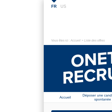
FR
US
Vous êtes ici :
Accueil
Liste des offres
Déposer une cand
Accueil
spontanée