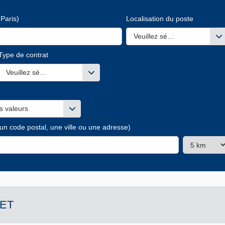
Paris)
Localisation du poste
Veuillez sélectionner une ou
Type de contrat
s valeurs
Veuillez sélectionner une ou des valeurs
s valeurs
 un code postal, une ville ou une adresse)
ET