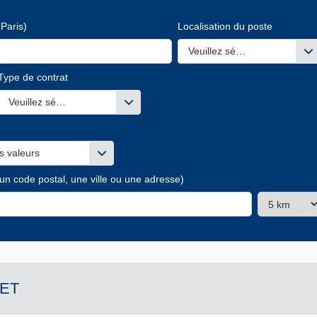
Paris)
Localisation du poste
Veuillez sélectionner une ou
Type de contrat
s valeurs
Veuillez sélectionner une ou des valeurs
s valeurs
 un code postal, une ville ou une adresse)
ET