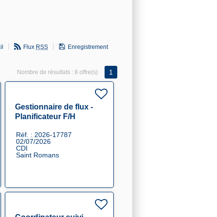
il
Flux
RSS
Enregistrement
1
Nombre de résultats :
8 offre(s)
Gestionnaire de flux -
Planificateur F/H
Réf. : 2026-17787
02/07/2026
CDI
Saint Romans