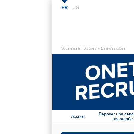
FR
US
Vous êtes ici :
Accueil
Liste des offres
Déposer une cand
Accueil
spontanée