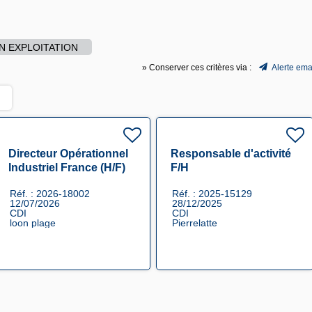
N EXPLOITATION
» Conserver ces critères via :
Alerte ema
Directeur Opérationnel
Responsable d'activité
Industriel France (H/F)
F/H
F/H
Réf. : 2026-18002
Réf. : 2025-15129
12/07/2026
28/12/2025
CDI
CDI
loon plage
Pierrelatte