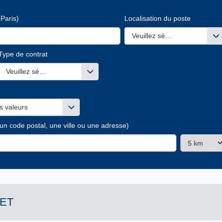
Paris)
Localisation du poste
Veuillez sélectionner une ou
Type de contrat
s valeurs
Veuillez sélectionner une ou des valeurs
s valeurs
 un code postal, une ville ou une adresse)
ET