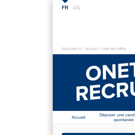
FR
US
Vous êtes ici :
Accueil
Liste des offres
Déposer une cand
Accueil
spontanée