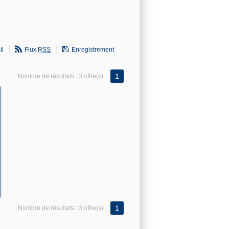
il
Flux
RSS
Enregistrement
1
Nombre de résultats :
3 offre(s)
1
Nombre de résultats :
3 offre(s)