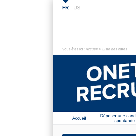
FR
US
Vous êtes ici :
Accueil
Liste des offres
Déposer une cand
Accueil
spontanée