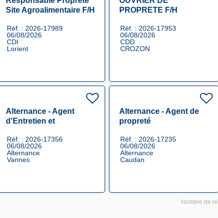
Responsable Propreté
OUVRIER DE
Site Agroalimentaire F/H
PROPRETE F/H
Réf. : 2026-17989
Réf. : 2026-17953
06/08/2026
06/08/2026
CDI
CDD
Lorient
CROZON
Alternance - Agent
Alternance - Agent de
d'Entretien et
propreté
Rénovation en Propreté
agroalimentaire F/H
Réf. : 2026-17356
Réf. : 2026-17235
F/H
06/08/2026
06/08/2026
Alternance
Alternance
Vannes
Caudan
Nombre de rés