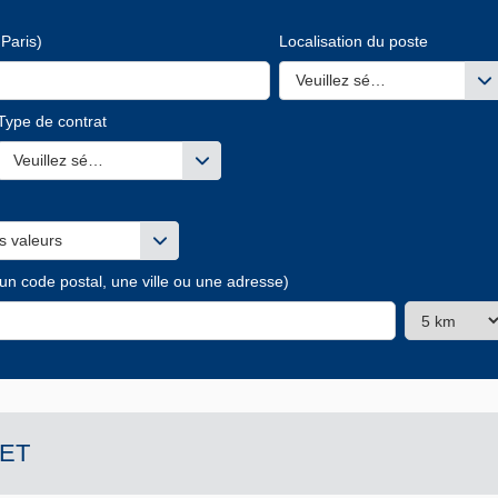
Paris)
Localisation du poste
Veuillez sélectionner une ou
Type de contrat
s valeurs
Veuillez sélectionner une ou des valeurs
s valeurs
 un code postal, une ville ou une adresse)
ET