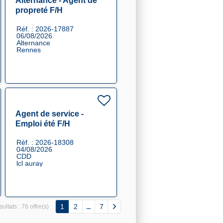
Alternance - Agent de
propreté F/H
Réf. : 2026-17887
06/08/2026
Alternance
Rennes
Agent de service -
Emploi été F/H
Réf. : 2026-18308
04/08/2026
CDD
lcl auray
1
2
7
ultats :
76 offre(s)