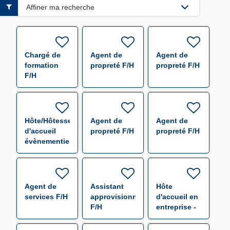
Affiner ma recherche
Chargé de
Agent de
Agent de
formation
propreté F/H
propreté F/H
F/H
Hôte/Hôtesse
Agent de
Agent de
d'accueil
propreté F/H
propreté F/H
évènementiel
F/H
Agent de
Assistant
Hôte
services F/H
approvisionneur
d'accueil en
F/H
entreprise -
remplacement
F/H F/H