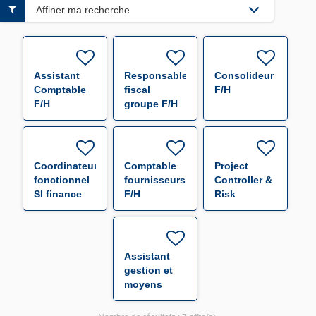
Affiner ma recherche
Assistant
Responsable
Consolideur
Comptable
fiscal
F/H
F/H
groupe F/H
Coordinateur
Comptable
Project
fonctionnel
fournisseurs
Controller &
SI finance
F/H
Risk
F/H
Manager F/H
Assistant
gestion et
moyens
généraux
F/H