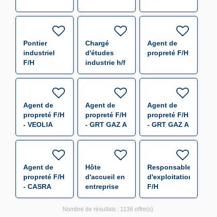
Pontier
Chargé
Agent de
industriel
d'études
propreté F/H
F/H
industrie h/f
Agent de
Agent de
Agent de
propreté F/H
propreté F/H
propreté F/H
- VEOLIA
- GRT GAZ A
- GRT GAZ A
CHATEAUNEUF
SAINT AVIT
CHATEAUNEUF
DE
DE
GALAURE
GALAURE
Agent de
Hôte
Responsable
propreté F/H
d'accueil en
d'exploitation
- CASRA
entreprise
F/H
ANNEYRON
F/H
Nombre de résultats :
1136 offre(s)