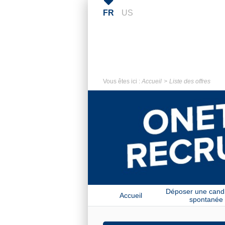
FR
US
Vous êtes ici :
Accueil
Liste des offres
Déposer une cand
Accueil
spontanée