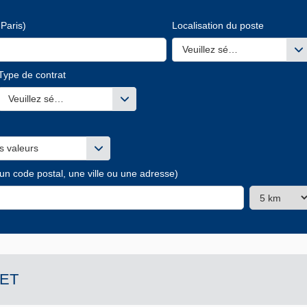
Paris)
Localisation du poste
Veuillez sélectionner une ou
Type de contrat
s valeurs
Veuillez sélectionner une ou des valeurs
s valeurs
 un code postal, une ville ou une adresse)
ET