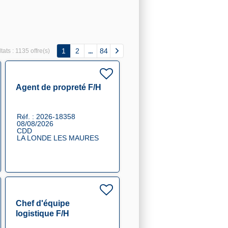
1
2
84
tats :
1135 offre(s)
Agent de propreté F/H
Réf. : 2026-18358
08/08/2026
CDD
LA LONDE LES MAURES
Chef d'équipe
logistique F/H