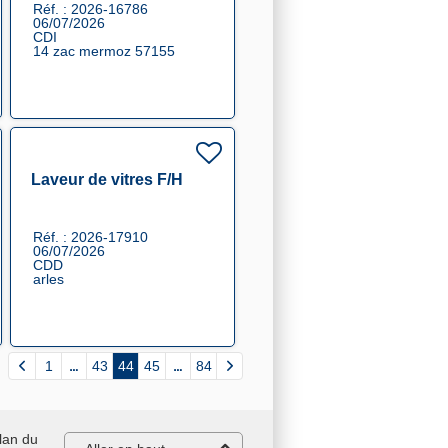
Réf. : 2026-16786
06/07/2026
CDI
14 zac mermoz 57155
Laveur de vitres F/H
Réf. : 2026-17910
06/07/2026
CDD
arles
1
43
44
45
84
lan du