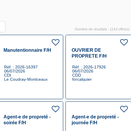
Nombre de résultats :
1143 offre(s)
Manutentionnaire F/H
OUVRIER DE
PROPRETE F/H
Réf. : 2026-16397
Réf. : 2026-17926
06/07/2026
06/07/2026
CDI
CDD
Le Coudray-Montceaux
forcalquier
Agent-e de propreté -
Agent-e de propreté -
soirée F/H
journée F/H