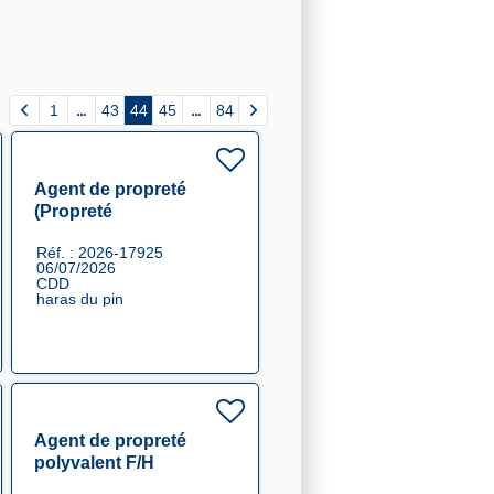
1
43
44
45
84
Agent de propreté
(Propreté
Evènementielle) F/H
Réf. : 2026-17925
06/07/2026
CDD
haras du pin
Agent de propreté
polyvalent F/H