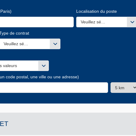
Paris)
Localisation du poste
Veuillez sélectionner une ou
Type de contrat
s valeurs
Veuillez sélectionner une ou des valeurs
s valeurs
 un code postal, une ville ou une adresse)
ET