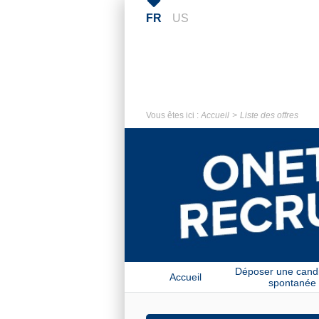
FR
US
Vous êtes ici :
Accueil
Liste des offres
Déposer une cand
Accueil
spontanée